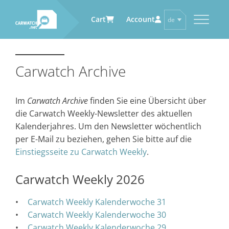
Cart
Account
de
en
CARWATCH
CARWATCH FÜR
CARWATCH FÜR
CARWATCH FÜR ZULIEFERER
FAHRZEUGHALTER
DIENSTLEISTER
Carwatch Archive
Was
Carwatch Weekly
– ist Carwatch?
… demnächst mehr
… demnächst mehr
Woher
Carwatch Archive
– bekommt Carwatch
Im
Carwatch Archive
finden Sie eine Übersicht über
Daten?
die Carwatch Weekly-Newsletter des aktuellen
Wie
– funktioniert Carwatch?
Kalenderjahres. Um den Newsletter wöchentlich
Wer
– betreibt Carwatch?
per E-Mail zu beziehen, gehen Sie bitte auf die
Einstiegsseite zu Carwatch Weekly
.
Carwatch Weekly 2026
Carwatch Weekly Kalenderwoche 31
Carwatch Weekly Kalenderwoche 30
Carwatch Weekly Kalenderwoche 29