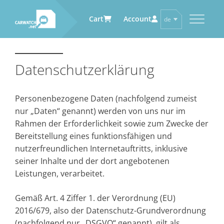
Cart
Account
de
en
CARWATCH
CARWATCH FÜR
CARWATCH FÜR DIENSTLEISTER
CARWATCH FÜR ZULIEFERER
FAHRZEUGHALTER
Datenschutzerklärung
Was
… demnächst mehr
Carwatch Weekly
– ist Carwatch?
… demnächst mehr
Woher
Carwatch Archive
– bekommt Carwatch
Personenbezogene Daten (nachfolgend zumeist
Daten?
nur „Daten“ genannt) werden von uns nur im
Wie
– funktioniert Carwatch?
Rahmen der Erforderlichkeit sowie zum Zwecke der
Wer
– betreibt Carwatch?
Bereitstellung eines funktionsfähigen und
nutzerfreundlichen Internetauftritts, inklusive
seiner Inhalte und der dort angebotenen
Leistungen, verarbeitet.
Gemäß Art. 4 Ziffer 1. der Verordnung (EU)
2016/679, also der Datenschutz-Grundverordnung
(nachfolgend nur „DSGVO“ genannt), gilt als