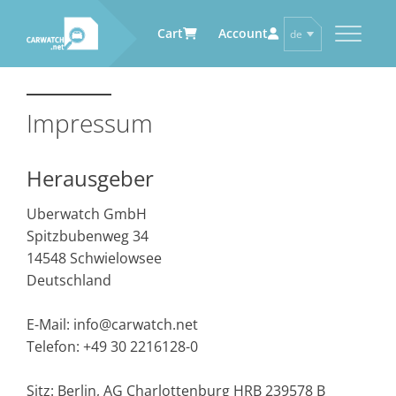
Cart
Account
de
en
CARWATCH
CARWATCH FÜR
CARWATCH FÜR
CARWATCH FÜR ZULIEFERER
FAHRZEUGHALTER
DIENSTLEISTER
Impressum
Was
Carwatch Weekly
– ist Carwatch?
… demnächst mehr
… demnächst mehr
Woher
Carwatch Archive
– bekommt Carwatch
Herausgeber
Daten?
Wie
– funktioniert Carwatch?
Uberwatch GmbH
Wer
– betreibt Carwatch?
Spitzbubenweg 34
14548 Schwielowsee
Deutschland
E-Mail: info@carwatch.net
Telefon: +49 30 2216128-0
Sitz: Berlin, AG Charlottenburg HRB 239578 B